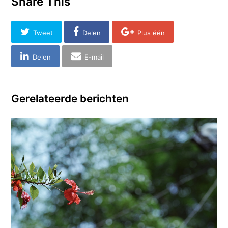
Share This
Tweet
Delen
Plus één
Delen
E-mail
Gerelateerde berichten