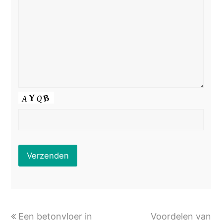
previous
next
Een betonvloer in
Voordelen van