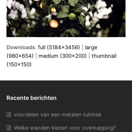
Downloads
:
full (5184x3456)
|
large
(980x654)
|
medium (300x200)
|
thumbnail
(150x150)
Recente berichten
voordelen van een metalen tuinhek
Welke wanden kiezen voor overkapping?